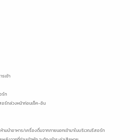
ารเช้า
อร์ท
รีสอร์ทล่วงหน้าก่อนเช็ค-อิน
ห้ามนำอาหาร/เครื่องดื่มจากภายนอกเข้ามาในบริเวณรีสอร์ท
ยหลังจากที่ท่านเข้าพัก จะต้องชำระค่าเสียหาย