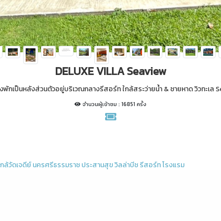
DELUXE VILLA Seaview
องพักเป็นหลังส่วนตัวอยู่บริเวณกลางรีสอร์ท ใกล้สระว่ายน้ำ & ชายหาด วิวทะเล 
จำนวนผู้เข้าชม : 16851 ครั้ง
ใกล้วัดเจดีย์
นครศรีธรรมราช
ประสานสุข
วิลล่าบีช
รีสอร์ท
โรงแรม