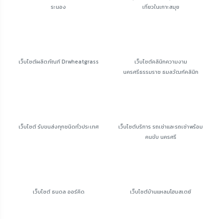
ระนอง
เที่ยวในเกาะสมุย
เว็บไซต์ผลิตภัณฑ์ Drwheatgrass
เว็บไซต์คลินิกความงาม
นครศรีธรรมราช ธมลวัฒก์คลินิก
เว็บไซต์ รับขนส่งทุกชนิดทั่วประเทศ
เว็บไซต์บริการ รถเช่าและรถเช่าพร้อม
คนขับ นครศรี
เว็บไซต์ ธนดล ออร์คิด
เว็บไซต์บ้านแหลมโฮมสเตย์