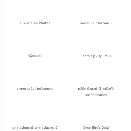
Lux Interior Phuket
ที่พักสมุย Hotel Samui
ที่พักขนอม
Learning City PMUA
ระบบการเงินสำหรับเกษตร
คลินิก นิ่วถุงน้ำดี มะเร็งตับ
นครศรีธรรมราช
รถสไลด์นครศรี รถสไลด์สุราษฎร์
รังนก Bird's Gold