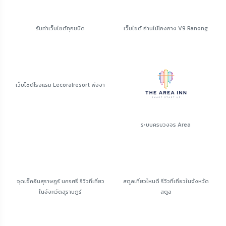
รับทำเว็บไซต์ทุกชนิด
เว็บไซต์ ถ่านไม้โกงกาง V9 Ranong
เว็บไซต์โรงแรม Lecoralresort พังงา
ระบบครบวงจร Area
จุดเช็คอินสุราษฎร์ นครศรี รีวิวที่เที่ยว
สตูลเที่ยวไหนดี รีวิวที่เที่ยวในจังหวัด
ในจังหวัดสุราษฎร์
สตูล