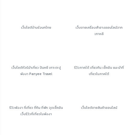
เว็บไซต์บ้านรังนกไทย
เว็บขายเครื่องสำอางออนไลน์จาก
เกาหลี
เว็บไซต์ทัวร์นำเที่ยว ปันหยี เกาะตะปู
รีวิวภาคใต้ เที่ยวกิน เช็คอิน แนะนำที่
พังงา Panyee Travel
เที่ยวในภาคใต้
รีวิวพังงา ที่เที่ยว ที่กิน ที่พัก จุดเช็คอิน
เว็บไซต์ขายสินค้าออนไลน์
เว็บรีวิวที่เที่ยวในพังงา