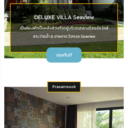
DELUXE VILLA Seaview
เป็นห้องพักเป็นหลังส่วนตัวอยู่บริเวณกลางรีสอร์ท ใกล้
สระว่ายน้ำ & ชายหาด วิวทะเล Seaview
จองทันที
Prasarnsook