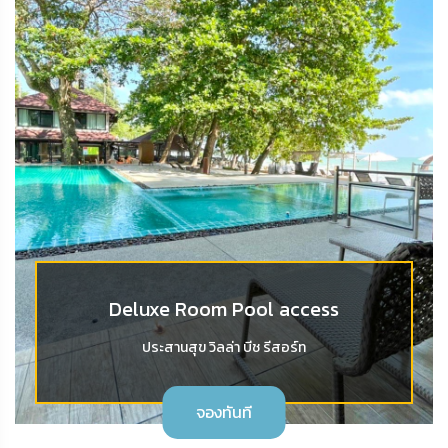
Deluxe Room Pool access
ประสานสุข วิลล่า บีช รีสอร์ท
จองทันที