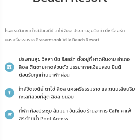
โรงแรมวิวทะเล ใกล้วัดเจดีย์ ตาไข่ สิชล ประสานสุข วิลล่า บีช รีสอร์ท
นครศรีธรรมราช Prasarnsook Villa Beach Resort
ประสานสุข วิลล่า บีช รีสอร์ท ตั้งอยู่ที่ หาดหินงาม อำเภอ
สิชล ติดชายหาดส่วนตัว บรรยากาศเงียบสงบ ยินดี
ต้อนรับทุกท่านมาพักผ่อน
ใกล้วัดเจดีย์ ตาไข่ สิชล นครศรีธรรมราช และถนนเลียบริม
ทะเลที่สวยที่สุด สิชล ขนอม
ที่พัก ห้องประชุม สัมมนา จัดเลี้ยง ร้านอาหาร Cafe คาเฟ่
สระว่ายน้ำ Pool Access