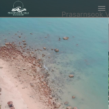
โรงแรม ที่พักริมทะเล หาดหิน
งาม โขดหินที่สวยงามตาม
ธรรมชาติ
ด้านหน้าโรงแรมของเราเต็มไปด้วยโขดหินที่สวยงามจัดเรียงกันตาม
ธรรมชาติ พร้อมจุดถ่ายรูป และน้ำทะเลสวยๆ ชายหาดที่ดูสบายตา