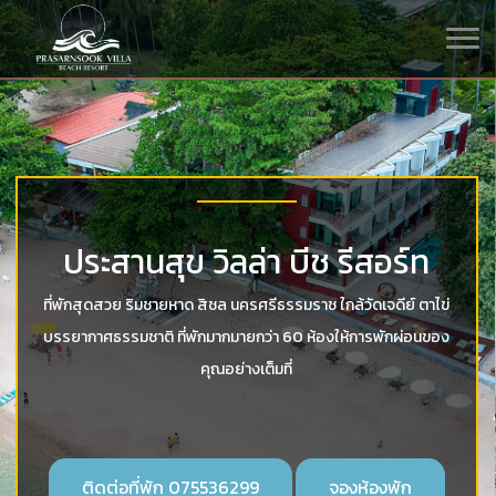
โรงแรม ที่พักริมทะเล หาดหิน
งาม โขดหินที่สวยงามตาม
ธรรมชาติ
ด้านหน้าโรงแรมของเราเต็มไปด้วยโขดหินที่สวยงามจัดเรียงกันตาม
ธรรมชาติ พร้อมจุดถ่ายรูป และน้ำทะเลสวยๆ ชายหาดที่ดูสบายตา