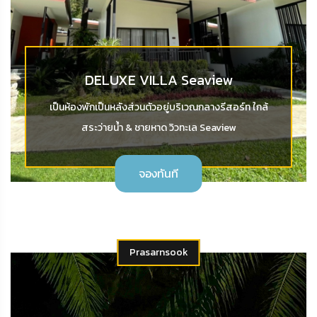
DELUXE VILLA Seaview
เป็นห้องพักเป็นหลังส่วนตัวอยู่บริเวณกลางรีสอร์ท ใกล้
สระว่ายน้ำ & ชายหาด วิวทะเล Seaview
จองทันที
Prasarnsook