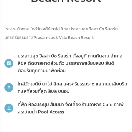
โรงแรมวิวทะเล ใกล้วัดเจดีย์ ตาไข่ สิชล ประสานสุข วิลล่า บีช รีสอร์ท
นครศรีธรรมราช Prasarnsook Villa Beach Resort
ประสานสุข วิลล่า บีช รีสอร์ท ตั้งอยู่ที่ หาดหินงาม อำเภอ
สิชล ติดชายหาดส่วนตัว บรรยากาศเงียบสงบ ยินดี
ต้อนรับทุกท่านมาพักผ่อน
ใกล้วัดเจดีย์ ตาไข่ สิชล นครศรีธรรมราช และถนนเลียบริม
ทะเลที่สวยที่สุด สิชล ขนอม
ที่พัก ห้องประชุม สัมมนา จัดเลี้ยง ร้านอาหาร Cafe คาเฟ่
สระว่ายน้ำ Pool Access