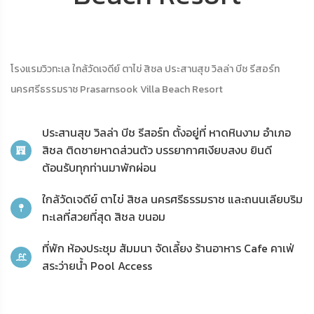
โรงแรมวิวทะเล ใกล้วัดเจดีย์ ตาไข่ สิชล ประสานสุข วิลล่า บีช รีสอร์ท
นครศรีธรรมราช Prasarnsook Villa Beach Resort
ประสานสุข วิลล่า บีช รีสอร์ท ตั้งอยู่ที่ หาดหินงาม อำเภอ
สิชล ติดชายหาดส่วนตัว บรรยากาศเงียบสงบ ยินดี
ต้อนรับทุกท่านมาพักผ่อน
ใกล้วัดเจดีย์ ตาไข่ สิชล นครศรีธรรมราช และถนนเลียบริม
ทะเลที่สวยที่สุด สิชล ขนอม
ที่พัก ห้องประชุม สัมมนา จัดเลี้ยง ร้านอาหาร Cafe คาเฟ่
สระว่ายน้ำ Pool Access