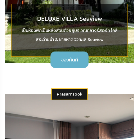
DELUXE VILLA Seaview
เป็นห้องพักเป็นหลังส่วนตัวอยู่บริเวณกลางรีสอร์ท ใกล้
สระว่ายน้ำ & ชายหาด วิวทะเล Seaview
จองทันที
Prasarnsook