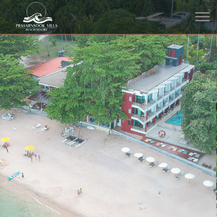
โรงแรม ที่พักริมทะเล หาดหิน
งาม โขดหินที่สวยงามตาม
ธรรมชาติ
ด้านหน้าโรงแรมของเราเต็มไปด้วยโขดหินที่สวยงามจัดเรียงกันตาม
ธรรมชาติ พร้อมจุดถ่ายรูป และน้ำทะเลสวยๆ ชายหาดที่ดูสบายตา