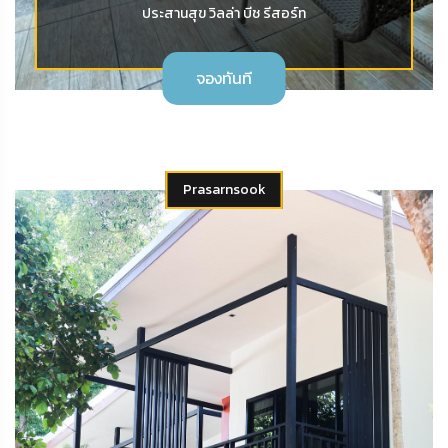
ประสานสุข วิลล่า บีช รีสอร์ท
จองทันที
Prasarnsook