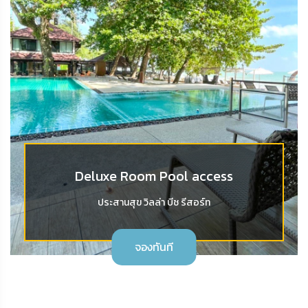
Deluxe Room Pool access
ประสานสุข วิลล่า บีช รีสอร์ท
จองทันที