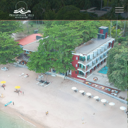
โรงแรม ที่พักริมทะเล หาดหิน
งาม โขดหินที่สวยงามตาม
ธรรมชาติ
ด้านหน้าโรงแรมของเราเต็มไปด้วยโขดหินที่สวยงามจัดเรียงกันตาม
ธรรมชาติ พร้อมจุดถ่ายรูป และน้ำทะเลสวยๆ ชายหาดที่ดูสบายตา