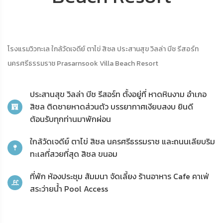
โรงแรมวิวทะเล ใกล้วัดเจดีย์ ตาไข่ สิชล ประสานสุข วิลล่า บีช รีสอร์ท
นครศรีธรรมราช Prasarnsook Villa Beach Resort
ประสานสุข วิลล่า บีช รีสอร์ท ตั้งอยู่ที่ หาดหินงาม อำเภอ
สิชล ติดชายหาดส่วนตัว บรรยากาศเงียบสงบ ยินดี
ต้อนรับทุกท่านมาพักผ่อน
ใกล้วัดเจดีย์ ตาไข่ สิชล นครศรีธรรมราช และถนนเลียบริม
ทะเลที่สวยที่สุด สิชล ขนอม
ที่พัก ห้องประชุม สัมมนา จัดเลี้ยง ร้านอาหาร Cafe คาเฟ่
สระว่ายน้ำ Pool Access