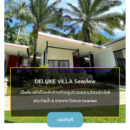
DELUXE VILLA Seaview
เป็นห้องพักเป็นหลังส่วนตัวอยู่บริเวณกลางรีสอร์ท ใกล้
สระว่ายน้ำ & ชายหาด วิวทะเล Seaview
จองทันที