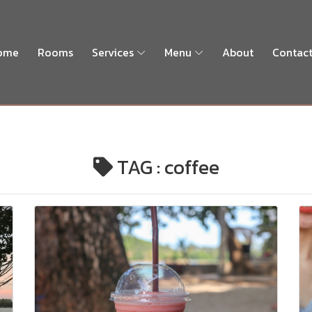
ome
Rooms
Services
Menu
About
Contac
TAG : coffee