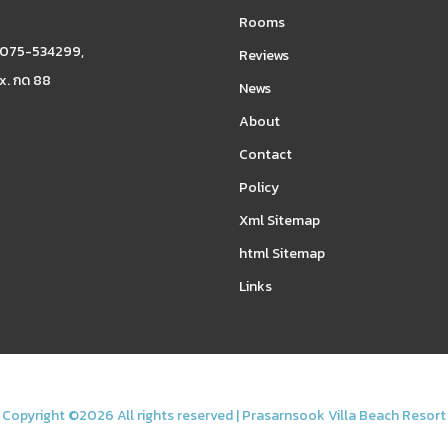
Rooms
 075-534299,
Reviews
x. กด 88
News
About
Contact
Policy
Xml Sitemap
html Sitemap
Links
Copyright ©
2026 All rights reserved |
Prasarnsook Villa Beach Resort