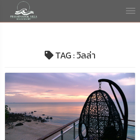
TAG : วิลล่า